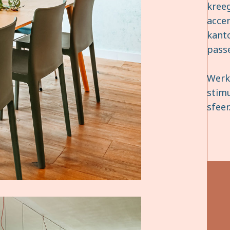
kree
accen
kant
pass
Werke
stimu
sfeer