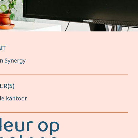
NT
n Synergy
ER(S)
le kantoor
leur op