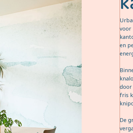
k
Urba
voor
kanto
en pe
energ
Binn
knalo
door 
fris 
knip
De gr
verg