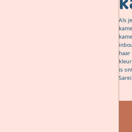
k
Als j
kame
kame
inbo
haar 
kleu
is o
Sarei