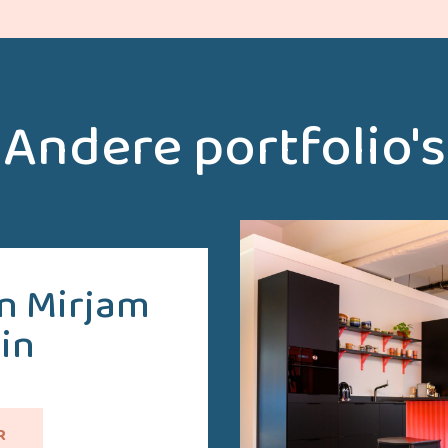
Andere portfolio's
n Mirjam
in
R